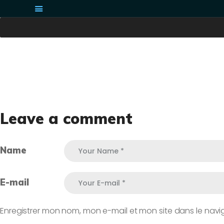
ACCUEIL PHONELABS
RÉPARATIONS
PHONELABS
Réparation Smartphone et High-tech
LE SERVICE PHONELABS
OÙ NOUS TROUVER ?
Leave a comment
CONTACT
Name
E-mail
Enregistrer mon nom, mon e-mail et mon site dans le na